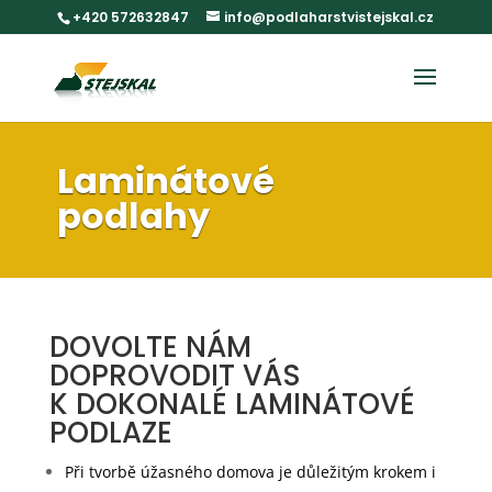
+420 572632847
info@podlaharstvistejskal.cz
Laminátové
podlahy
DOVOLTE NÁM
DOPROVODIT VÁS
K DOKONALÉ LAMINÁTOVÉ
PODLAZE
Při tvorbě úžasného domova je důležitým krokem i