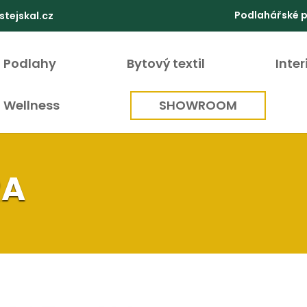
Podlahářské 
stejskal.cz
Podlahy
Bytový textil
Inte
Wellness
SHOWROOM
RA