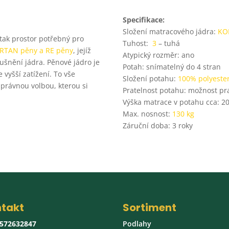
Specifikace:
Složení matracového jádra:
KO
ak prostor potřebný pro
Tuhost:
3
– tuhá
ORTAN pěny a RE pěny
, jejíž
Atypický rozměr: ano
ušnění jádra. Pěnové jádro je
Potah: snímatelný do 4 stran
vyšší zatížení. To vše
Složení potahu:
100% polyeste
správnou volbou, kterou si
Pratelnost potahu: možnost pr
Výška matrace v potahu cca: 2
Max. nosnost:
130 kg
Záruční doba: 3 roky
takt
Sortiment
 572632847
Podlahy