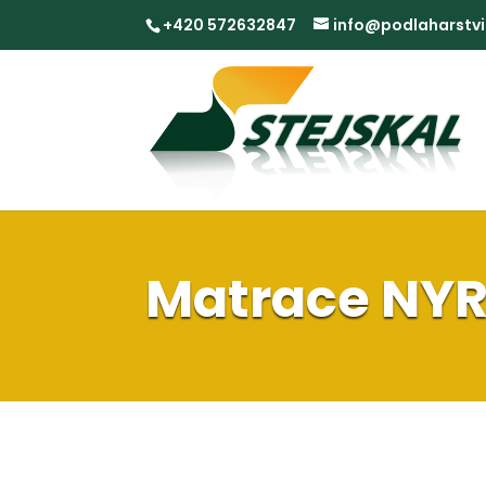
+420 572632847
info@podlaharstvi
Matrace NY