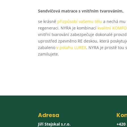
Sendvičová matrace s vnitřním tvarováním,
se krásně
přizpůsobí vašemu tělu
a nechá mu t
regeneraci. NYRA je kombinací
kvalitní KOMF
vnitřní tvarování zabezpečuje dokonalé provzd
uprostřed zpevněno RE deskou, která poskytuje 
zabaleno
v potahu LUREX
. NYRA je prostě tou 
zamilujete.
Adresa
Kon
Jiří Stejskal s.r.o.
+420