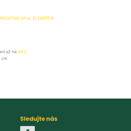
MFORTAN pěna, ECOREPUR
r
aní až na
60°C
0 cm
Sledujte nás